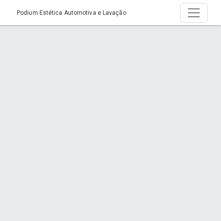
Podium Estética Automotiva e Lavação
Serviço >
Início
Serviço
Orçamento via WhatsApp