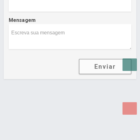
Mensagem
Enviar
Desenvolvido por Poly Design
Cubo Guia -
www.cuboguia.com.br - Desenvolvimento de Sites e
Sistemas para WEB.
© 2026 ®
Política de Cookies